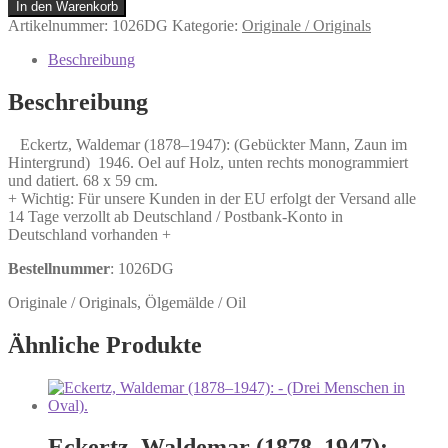
Eckertz,
In den Warenkorb
Waldemar
Artikelnummer:
1026DG
Kategorie:
Originale / Originals
(1878–
1947):
Beschreibung
(Gebückter
Mann,
Beschreibung
Zaun
im
Eckertz, Waldemar (1878–1947): (Gebückter Mann, Zaun im
Hintergrund)
Hintergrund) 1946. Oel auf Holz, unten rechts monogrammiert
Menge
und datiert. 68 x 59 cm.
+ Wichtig: Für unsere Kunden in der EU erfolgt der Versand alle
14 Tage verzollt ab Deutschland / Postbank-Konto in
Deutschland vorhanden +
Bestellnummer
: 1026DG
Originale / Originals, Ölgemälde / Oil
Ähnliche Produkte
Eckertz, Waldemar (1878–1947):