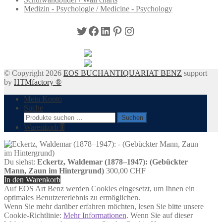
Medizin - Psychologie / Medicine - Psychology
Twitter
Facebook
LinkedIn
Pinterest
Instagram
© Copyright 2026
EOS BUCHANTIQUARIAT BENZ
support
by
HTMfactory ®
Mein Konto
Suche
Suchen
Suchen
nach:
Warenkorb
0
Du siehst:
Eckertz, Waldemar (1878–1947): (Gebückter
Mann, Zaun im Hintergrund)
300,00
CHF
In den Warenkorb
Auf EOS Art Benz werden Cookies eingesetzt, um Ihnen ein
optimales Benutzererlebnis zu ermöglichen.
Wenn Sie mehr darüber erfahren möchten, lesen Sie bitte unsere
Cookie-Richtlinie:
Mehr Informationen
. Wenn Sie auf dieser