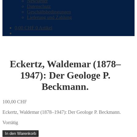
Newsletter
Datenschutz
Geschäftsbedingungen
Lieferung und Zahlung
0,00
CHF
0 Artikel
Eckertz, Waldemar (1878–
1947): Der Geologe P.
Beckmann.
100,00
CHF
Eckertz, Waldemar (1878–1947): Der Geologe P. Beckmann.
Vorrätig
Eckertz,
In den Warenkorb