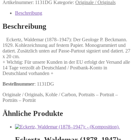
Waldemar
Artikelnummer:
1131DG
Kategorie:
Originale / Originals
(1878–
1947):
Beschreibung
Der
Geologe
Beschreibung
P.
Beckmann.
Eckertz, Waldemar (1878–1947): Der Geologe P. Beckmann.
Menge
1929. Kohlezeichnung auf festem Papier. Monogrammiert und
datiert. Zusätzlich unten auf Passe-Partout signiert und datiert. 27
x 20 cm.
+ Wichtig: Für unsere Kunden in der EU erfolgt der Versand alle
14 Tage verzollt ab Deutschland / Postbank-Konto in
Deutschland vorhanden +
Bestellnummer
: 1131DG
Originale / Originals, Kohle / Carbon, Portraits – Portrait –
Porträts – Porträt
Ähnliche Produkte
Eckertz, Waldemar (1878–1947):