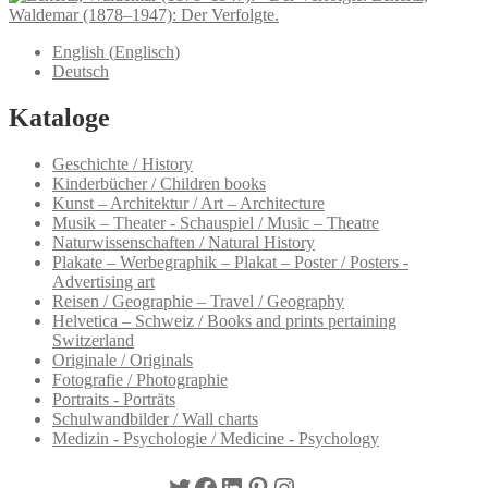
Waldemar (1878–1947): Der Verfolgte.
English
(
Englisch
)
Deutsch
Kataloge
Geschichte / History
Kinderbücher / Children books
Kunst – Architektur / Art – Architecture
Musik – Theater - Schauspiel / Music – Theatre
Naturwissenschaften / Natural History
Plakate – Werbegraphik – Plakat – Poster / Posters -
Advertising art
Reisen / Geographie – Travel / Geography
Helvetica – Schweiz / Books and prints pertaining
Switzerland
Originale / Originals
Fotografie / Photographie
Portraits - Porträts
Schulwandbilder / Wall charts
Medizin - Psychologie / Medicine - Psychology
Twitter
Facebook
LinkedIn
Pinterest
Instagram