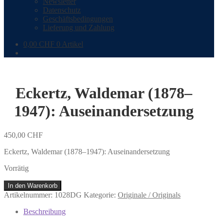
Newsletter
Datenschutz
Geschäftsbedingungen
Lieferung und Zahlung
0,00
CHF
0 Artikel
Eckertz, Waldemar (1878–
1947): Auseinandersetzung
450,00
CHF
Eckertz, Waldemar (1878–1947): Auseinandersetzung
Vorrätig
Eckertz,
In den Warenkorb
Waldemar
Artikelnummer:
1028DG
Kategorie:
Originale / Originals
(1878–
1947):
Beschreibung