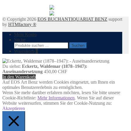
© Copyright 2026
EOS BUCHANTIQUARIAT BENZ
support
by
HTMfactory ®
Mein Konto
Suche
Suchen
Suchen
nach:
Warenkorb
0
Du siehst:
Eckertz, Waldemar (1878–1947):
Auseinandersetzung
450,00
CHF
In den Warenkorb
Auf EOS Art Benz werden Cookies eingesetzt, um Ihnen ein
optimales Benutzererlebnis zu ermöglichen.
Wenn Sie mehr darüber erfahren möchten, lesen Sie bitte unsere
Cookie-Richtlinie:
Mehr Informationen
. Wenn Sie auf dieser
Website weitersurfen, stimmen Sie der Cookie-Nutzung zu:
Akzeptieren