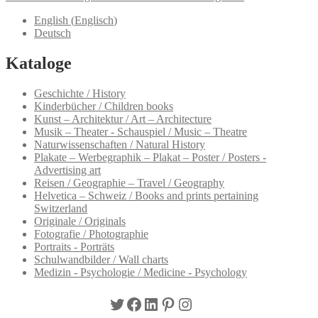
English
(
Englisch
)
Deutsch
Kataloge
Geschichte / History
Kinderbücher / Children books
Kunst – Architektur / Art – Architecture
Musik – Theater - Schauspiel / Music – Theatre
Naturwissenschaften / Natural History
Plakate – Werbegraphik – Plakat – Poster / Posters -
Advertising art
Reisen / Geographie – Travel / Geography
Helvetica – Schweiz / Books and prints pertaining
Switzerland
Originale / Originals
Fotografie / Photographie
Portraits - Porträts
Schulwandbilder / Wall charts
Medizin - Psychologie / Medicine - Psychology
Twitter
Facebook
LinkedIn
Pinterest
Instagram