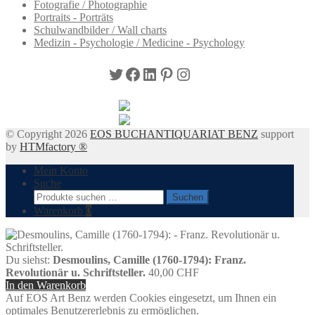
Fotografie / Photographie
Portraits - Porträts
Schulwandbilder / Wall charts
Medizin - Psychologie / Medicine - Psychology
Twitter
Facebook
LinkedIn
Pinterest
Instagram
© Copyright 2026
EOS BUCHANTIQUARIAT BENZ
support
by
HTMfactory ®
Mein Konto
Suche
Suchen
Suchen
nach:
Warenkorb
0
Du siehst:
Desmoulins, Camille (1760-1794): Franz.
Revolutionär u. Schriftsteller.
40,00
CHF
In den Warenkorb
Auf EOS Art Benz werden Cookies eingesetzt, um Ihnen ein
optimales Benutzererlebnis zu ermöglichen.