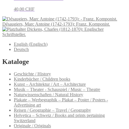
40,00
CHF
Désaugiers, Marc Antoine (1742-1793): Franz. Komponist.
Dickens, Charles (1812-1870): Englischer
Schriftsteller.
English
(
Englisch
)
Deutsch
Kataloge
Geschichte / History
Kinderbücher / Children books
Kunst – Architektur / Art – Architecture
Musik – Theater - Schauspiel / Music – Theatre
Naturwissenschaften / Natural History
Plakate – Werbegraphik – Plakat – Poster / Posters -
Advertising art
Reisen / Geographie – Travel / Geography
Helvetica – Schweiz / Books and prints pertaining
Switzerland
Originale / Originals