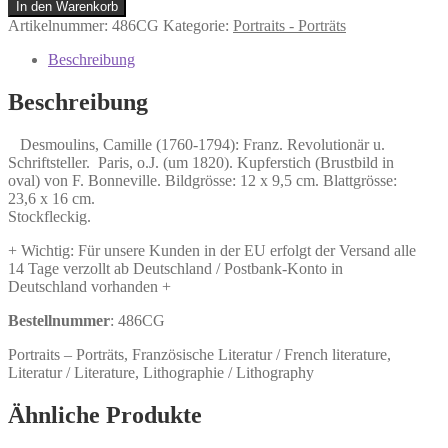
Desmoulins,
In den Warenkorb
Camille
Artikelnummer:
486CG
Kategorie:
Portraits - Porträts
(1760-
1794):
Beschreibung
Franz.
Revolutionär
Beschreibung
u.
Schriftsteller.
Desmoulins, Camille (1760-1794): Franz. Revolutionär u.
Menge
Schriftsteller. Paris, o.J. (um 1820). Kupferstich (Brustbild in
oval) von F. Bonneville. Bildgrösse: 12 x 9,5 cm. Blattgrösse:
23,6 x 16 cm.
Stockfleckig.
+ Wichtig: Für unsere Kunden in der EU erfolgt der Versand alle
14 Tage verzollt ab Deutschland / Postbank-Konto in
Deutschland vorhanden +
Bestellnummer
: 486CG
Portraits – Porträts, Französische Literatur / French literature,
Literatur / Literature, Lithographie / Lithography
Ähnliche Produkte