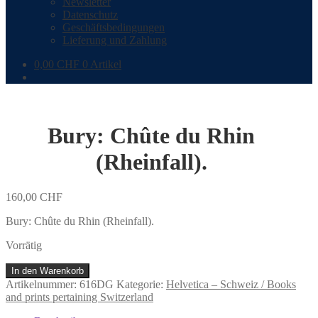
Newsletter
Datenschutz
Geschäftsbedingungen
Lieferung und Zahlung
0,00
CHF
0 Artikel
Bury: Chûte du Rhin
(Rheinfall).
160,00
CHF
Bury: Chûte du Rhin (Rheinfall).
Vorrätig
Bury:
In den Warenkorb
Chûte
Artikelnummer:
616DG
Kategorie:
Helvetica – Schweiz / Books
du
and prints pertaining Switzerland
Rhin