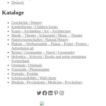
Deutsch
Kataloge
Geschichte / History
Kinderbücher / Children books
Kunst – Architektur / Art – Architecture
Musik – Theater - Schauspiel / Music – Theatre
Naturwissenschaften / Natural History
Plakate – Werbegraphik – Plakat – Poster / Posters -
Advertising art
Reisen / Geographie – Travel / Geography
Helvetica – Schweiz / Books and prints pertaining
Switzerland
Originale / Originals
Fotografie / Photographie
Portraits - Porträts
Schulwandbilder / Wall charts
Medizin - Psychologie / Medicine - Psychology
Twitter
Facebook
LinkedIn
Pinterest
Instagram