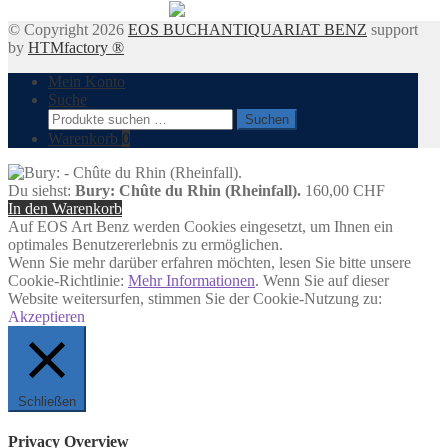
© Copyright 2026
EOS BUCHANTIQUARIAT BENZ
support
by
HTMfactory ®
Mein Konto
Suche
Suchen
Suchen
nach:
Warenkorb
0
Du siehst:
Bury: Chûte du Rhin (Rheinfall).
160,00
CHF
In den Warenkorb
Auf EOS Art Benz werden Cookies eingesetzt, um Ihnen ein
optimales Benutzererlebnis zu ermöglichen.
Wenn Sie mehr darüber erfahren möchten, lesen Sie bitte unsere
Cookie-Richtlinie:
Mehr Informationen
. Wenn Sie auf dieser
Website weitersurfen, stimmen Sie der Cookie-Nutzung zu:
Akzeptieren
Schließen
Privacy Overview