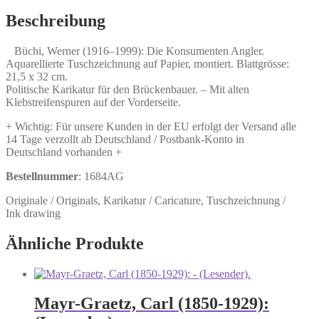
Die
Konsumenten
Beschreibung
Angler.
Menge
Büchi, Werner (1916–1999): Die Konsumenten Angler.
Aquarellierte Tuschzeichnung auf Papier, montiert. Blattgrösse:
21,5 x 32 cm.
Politische Karikatur für den Brückenbauer. – Mit alten
Klebstreifenspuren auf der Vorderseite.
+ Wichtig: Für unsere Kunden in der EU erfolgt der Versand alle
14 Tage verzollt ab Deutschland / Postbank-Konto in
Deutschland vorhanden +
Bestellnummer
: 1684AG
Originale / Originals, Karikatur / Caricature, Tuschzeichnung /
Ink drawing
Ähnliche Produkte
Mayr-Graetz, Carl (1850-1929):