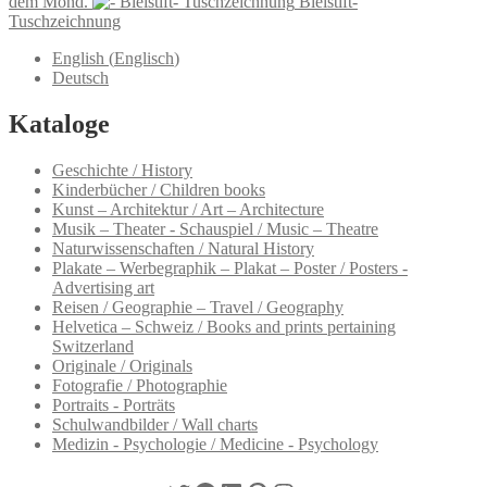
dem Mond.
Bleistift-
Tuschzeichnung
English
(
Englisch
)
Deutsch
Kataloge
Geschichte / History
Kinderbücher / Children books
Kunst – Architektur / Art – Architecture
Musik – Theater - Schauspiel / Music – Theatre
Naturwissenschaften / Natural History
Plakate – Werbegraphik – Plakat – Poster / Posters -
Advertising art
Reisen / Geographie – Travel / Geography
Helvetica – Schweiz / Books and prints pertaining
Switzerland
Originale / Originals
Fotografie / Photographie
Portraits - Porträts
Schulwandbilder / Wall charts
Medizin - Psychologie / Medicine - Psychology