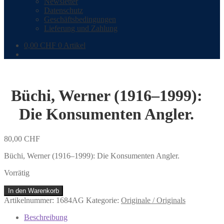
Newsletter
Datenschutz
Geschäftsbedingungen
Lieferung und Zahlung
0,00
CHF
0 Artikel
Büchi, Werner (1916–1999):
Die Konsumenten Angler.
80,00
CHF
Büchi, Werner (1916–1999): Die Konsumenten Angler.
Vorrätig
Büchi,
In den Warenkorb
Werner
Artikelnummer:
1684AG
Kategorie:
Originale / Originals
(1916–
1999):
Beschreibung