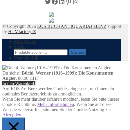
Twitter
Facebook
LinkedIn
Pinterest
Instagram
© Copyright 2026
EOS BUCHANTIQUARIAT BENZ
support
by
HTMfactory ®
Mein Konto
Suche
Suchen
Suchen
nach:
Warenkorb
0
Du siehst:
Büchi, Werner (1916–1999): Die Konsumenten
Angler.
80,00
CHF
In den Warenkorb
Auf EOS Art Benz werden Cookies eingesetzt, um Ihnen ein
optimales Benutzererlebnis zu ermöglichen.
Wenn Sie mehr darüber erfahren möchten, lesen Sie bitte unsere
Cookie-Richtlinie:
Mehr Informationen
. Wenn Sie auf dieser
Website weitersurfen, stimmen Sie der Cookie-Nutzung zu:
Akzeptieren