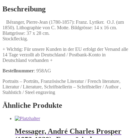
1857):
Franz.
Beschreibung
Lyriker.
Menge
Béranger, Pierre-Jean (1780-1857): Franz. Lyriker. O.J. (um
1850). Lithographie von C. Motte. Bildgrösse: 14 x 16 cm.
Blattgrösse: 37 x 28 cm.
Stockfleckig.
+ Wichtig: Für unsere Kunden in der EU erfolgt der Versand alle
14 Tage verzollt ab Deutschland / Postbank-Konto in
Deutschland vorhanden +
Bestellnummer
: 958AG
Portraits – Porträts, Französische Literatur / French literature,
Literatur / Literature, Schriftstellerin – Schriftsteller / Author ,
Stahlstich / Steel engraving
Ähnliche Produkte
Messager, André Charles Prosper