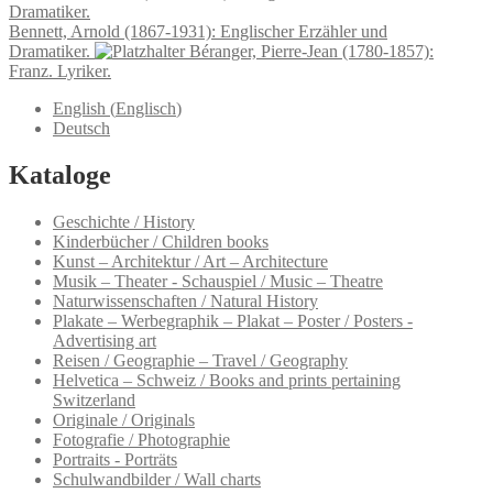
Bennett, Arnold (1867-1931): Englischer Erzähler und
Dramatiker.
Béranger, Pierre-Jean (1780-1857):
Franz. Lyriker.
English
(
Englisch
)
Deutsch
Kataloge
Geschichte / History
Kinderbücher / Children books
Kunst – Architektur / Art – Architecture
Musik – Theater - Schauspiel / Music – Theatre
Naturwissenschaften / Natural History
Plakate – Werbegraphik – Plakat – Poster / Posters -
Advertising art
Reisen / Geographie – Travel / Geography
Helvetica – Schweiz / Books and prints pertaining
Switzerland
Originale / Originals
Fotografie / Photographie
Portraits - Porträts
Schulwandbilder / Wall charts