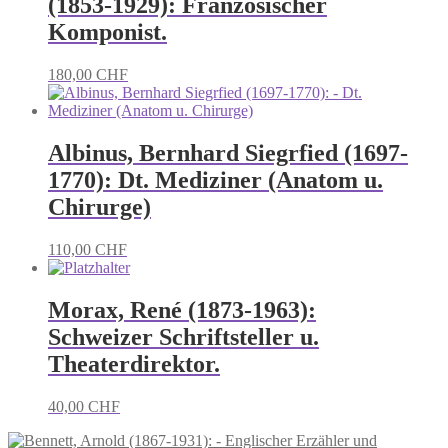
(1853-1929): Französischer
Komponist.
180,00
CHF
Albinus, Bernhard Siegrfied (1697-
1770): Dt. Mediziner (Anatom u.
Chirurge)
110,00
CHF
Morax, René (1873-1963):
Schweizer Schriftsteller u.
Theaterdirektor.
40,00
CHF