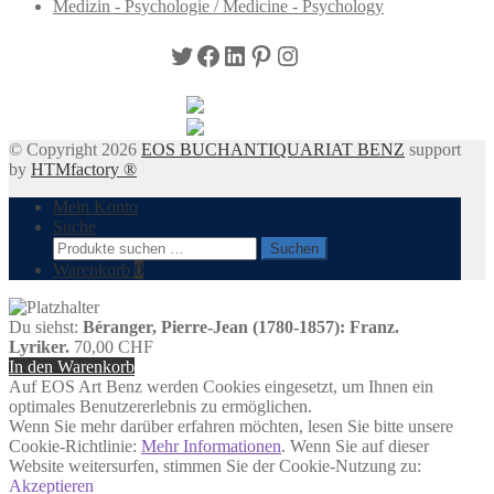
Medizin - Psychologie / Medicine - Psychology
Twitter
Facebook
LinkedIn
Pinterest
Instagram
© Copyright 2026
EOS BUCHANTIQUARIAT BENZ
support
by
HTMfactory ®
Mein Konto
Suche
Suchen
Suchen
nach:
Warenkorb
0
Du siehst:
Béranger, Pierre-Jean (1780-1857): Franz.
Lyriker.
70,00
CHF
In den Warenkorb
Auf EOS Art Benz werden Cookies eingesetzt, um Ihnen ein
optimales Benutzererlebnis zu ermöglichen.
Wenn Sie mehr darüber erfahren möchten, lesen Sie bitte unsere
Cookie-Richtlinie:
Mehr Informationen
. Wenn Sie auf dieser
Website weitersurfen, stimmen Sie der Cookie-Nutzung zu:
Akzeptieren